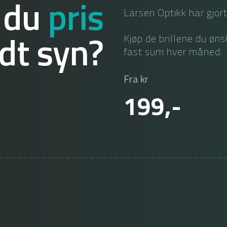
 du
pris
Larsen Optikk har gjort
dt syn?
Kjøp de brillene du øn
fast sum hver måned.
Fra kr
199,-