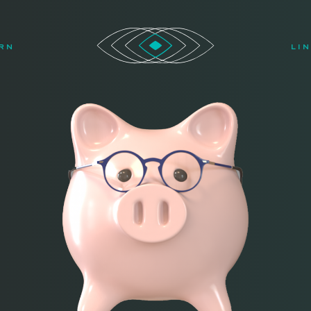
RN
LI