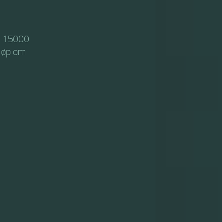
r 15000
eløp om