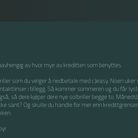
uavhengig av hvor mye av kreditten som benyttes.
 briller som du velger å nedbetale med c)easy. Noen uker
taktlinser i tillegg. Så kommer sommeren og du får lyst
 også, så dere kjøper dere nye solbriller begge to. Måneds
ikke sant? Og skulle du handle for mer enn kredittgrensen
ikken.
byr