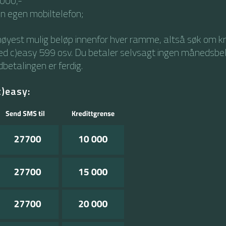
 000,-
in egen mobiltelefon;
øyest mulig beløp innenfor hver ramme, altså søk om k
ed c)easy 599 osv. Du betaler selvsagt ingen månedsb
dbetalingen er ferdig.
c)easy: