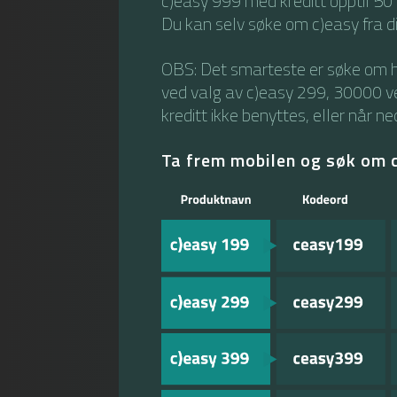
c)easy 999 med kreditt opptil 50
Du kan selv søke om c)easy fra d
OBS: Det smarteste er søke om h
ved valg av c)easy 299, 30000 v
kreditt ikke benyttes, eller når ne
Ta frem mobilen og søk om 