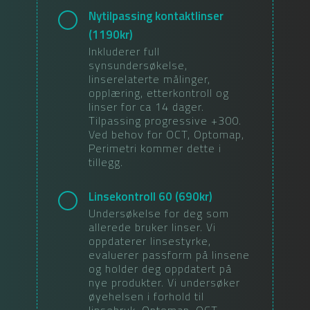
Nytilpassing kontaktlinser
(
1190
kr)
Inkluderer full
synsundersøkelse,
linserelaterte målinger,
opplæring, etterkontroll og
linser for ca 14 dager.
Tilpassing progressive +300.
Ved behov for OCT, Optomap,
Perimetri kommer dette i
tillegg.
Linsekontroll 60
(
690
kr)
Undersøkelse for deg som
allerede bruker linser. Vi
oppdaterer linsestyrke,
evaluerer passform på linsene
og holder deg oppdatert på
nye produkter. Vi undersøker
øyehelsen i forhold til