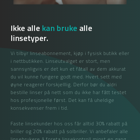
Ikke alle
kan bruke
alle
linsetyper.
Vi tilbyr linseabonnement, kjøp i fysisk butikk eller
i nettbutikken. Linseutvalget er stort, men
sannsynligvis er det kun et fåtall av dem akkurat
du vil kunne fungere godt med. Hvert sett med
øyne reagerer forskjelllig. Derfor bør du aldri
bestille linser på nett som du ikke har fått testet
hos profesjonelle først. Det kan få uheldige
konsekvenser frem i tid.
Faste linsekunder hos oss får alltid 30% rabatt på
briller og 20% rabatt på solbriller. Vi anbefaler alle
linsebrukere å foreta linsekontroll minst en gang