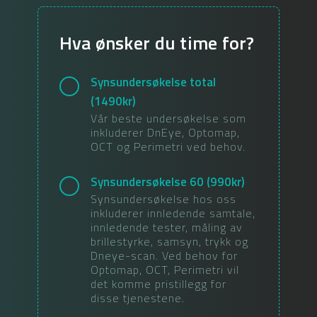
Hva ønsker du time for?
Synsundersøkelse total
(
1490
kr)
Vår beste undersøkelse som
inkluderer DnEye, Optomap,
OCT og Perimetri ved behov.
Synsundersøkelse 60
(
990
kr)
Synsundersøkelse hos oss
inkluderer innledende samtale,
innledende tester, måling av
brillestyrke, samsyn, trykk og
Dneye-scan. Ved behov for
Optomap, OCT, Perimetri vil
det komme pristillegg for
disse tjenestene.